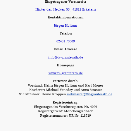
Eingetragener Vereinssitz
Hinter den Hecken 55 , 41812 Erkelenz
Kontaktinformationen
Jürgen Holtum
Telefon
02431 73009
Email Adresse
info@tv-granterath.de
Homepage
www.tv-granterath.de
Vertreten durch:
Vorstand: Heinz Jürgen Holtum und Karl Mones
Kassierer: Michael Venedey und Anna Strasser
Schriftführer: Heino Kroppen
webmaster@tv-granterath.de
Registereintrag:
Eingetragen im Vereinsregister. Nr. 4029
Registergericht: Mönchengladbach
Registernummer: UR Nr. 118719